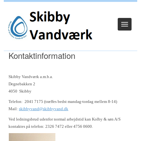
Log ind
Toggle
navigat
Kontaktinformation
Skibby Vandværk a.m.b.a.
Degnebakken 2
4050 Skibby
Telefon: 2041 7175 (træffes bedst mandag-tordag mellem 8-14)
Mail:
skibbyvand@skibbyvand.dk
Ved ledningsbrud udenfor normal arbejdstid kan Kolby & søn A/S
kontaktes på telefon: 2326 7472 eller 4756 0600.