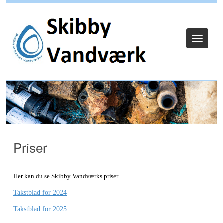
Log ind
Toggle
navigat
Priser
Her kan du se Skibby Vandværks priser
Takstblad for 2024
Takstblad for 2025